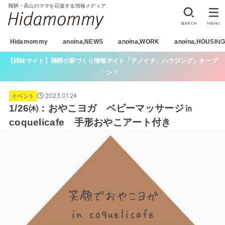
飛騨・高山のママを応援する情報メディア
SEARCH
MENU
Hidamommy
anoina,NEWS
anoina,WORK
anoina,HOUSIN
【姉妹サイト】飛騨の家づくり情報サイト「アノイナ、ハウジング」オープ
ン！
2023.01.24
イベント
1/26㈭：おやこヨガ ベビーマッサージ㏌
coquelicafe 手形おやこアート付き