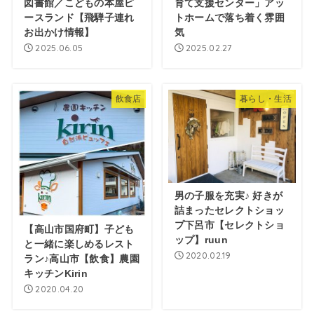
図書館／こどもの本屋ピ
育て支援センター」アッ
ースランド【飛騨子連れ
トホームで落ち着く雰囲
お出かけ情報】
気
2025.06.05
2025.02.27
飲食店
暮らし・生活
男の子服を充実♪ 好きが
詰まったセレクトショッ
プ下呂市【セレクトショ
【高山市国府町】子ども
ップ】ruun
と一緒に楽しめるレスト
2020.02.19
ラン♪高山市【飲食】農園
キッチンKirin
2020.04.20