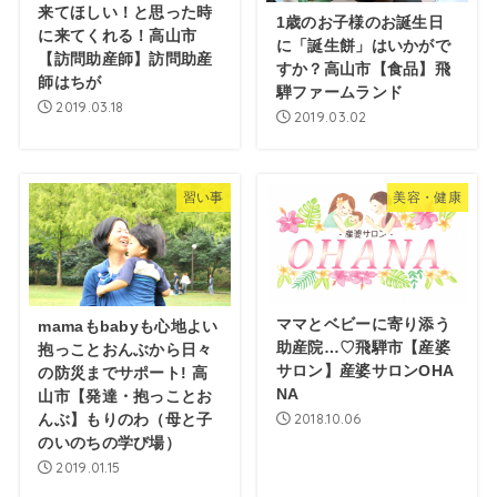
来てほしい！と思った時
1歳のお子様のお誕生日
に来てくれる！高山市
に「誕生餅」はいかがで
【訪問助産師】訪問助産
すか？高山市【食品】飛
師はちが
騨ファームランド
2019.03.18
2019.03.02
習い事
美容・健康
ママとベビーに寄り添う
mamaもbabyも心地よい
助産院…♡飛騨市【産婆
抱っことおんぶから日々
サロン】産婆サロンOHA
の防災までサポート! 高
NA
山市【発達・抱っことお
2018.10.06
んぶ】もりのわ（母と子
のいのちの学び場）
2019.01.15