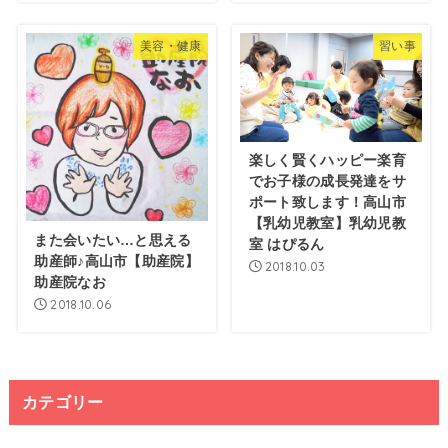
美容・健康
習い事
楽しく賢くハッピー楽育
でお子様の成長発達をサ
ポート致します！高山市
【乳幼児教室】乳幼児教
また会いたい…と思える
室 はぴるん
助産師♪高山市【助産院】
2018.10.03
助産院なお
2018.10.06
カテゴリー