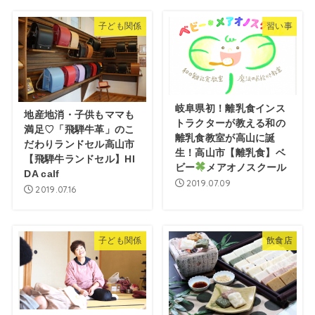
子ども関係
習い事
岐阜県初！離乳食インス
地産地消・子供もママも
トラクターが教える和の
満足♡「飛騨牛革」のこ
離乳食教室が高山に誕
だわりランドセル高山市
生！高山市【離乳食】ベ
【飛騨牛ランドセル】HI
ビー
メアオノスクール
DA calf
2019.07.09
2019.07.16
子ども関係
飲食店