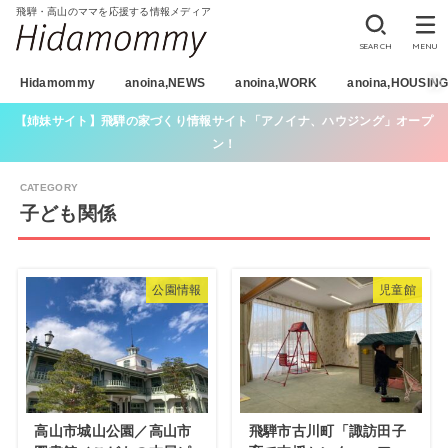
飛騨・高山のママを応援する情報メディア
SEARCH
MENU
Hidamommy
anoina,NEWS
anoina,WORK
anoina,HOUSIN
【姉妹サイト】飛騨の家づくり情報サイト「アノイナ、ハウジング」オープ
ン！
子ども関係
公園情報
児童館
高山市城山公園／高山市
飛騨市古川町「諏訪田子