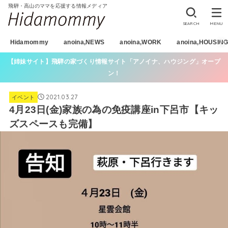
飛騨・高山のママを応援する情報メディア
SEARCH
MENU
Hidamommy
anoina,NEWS
anoina,WORK
anoina,HOUSIN
【姉妹サイト】飛騨の家づくり情報サイト「アノイナ、ハウジング」オープ
ン！
2021.03.27
イベント
4月23日(金)家族の為の免疫講座in下呂市【キッ
ズスペースも完備】