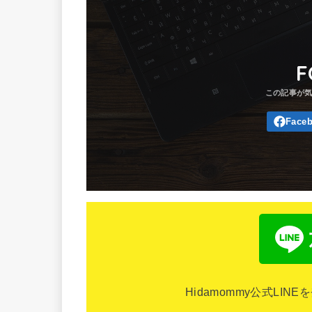
F
Hidamommy公式LI