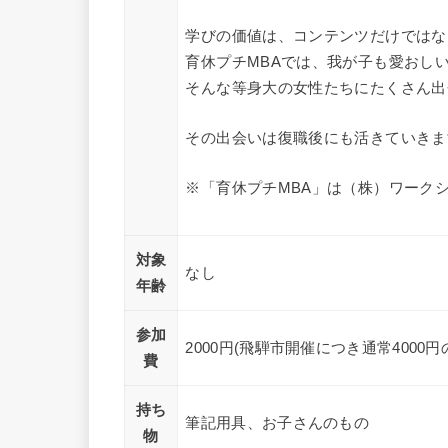
学びの価値は、コンテンツだけではな
育休プチMBAでは、我が子も愛おし
そんな等身大の女性たちにたくさん出
その出会いは復職後にも活きていきま
※「育休プチMBA」は（株）ワーク
対象
なし
年齢
参加
2000円(飛騨市開催につき通常4000
費
持ち
筆記用具、お子さんのもの
物