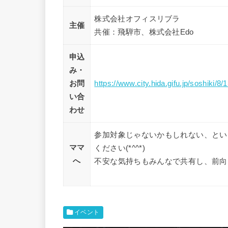
株式会社オフィスリブラ
主催
共催：飛騨市、株式会社Edo
申込
み・
お問
https://www.city.hida.gifu.jp/soshiki/8/
い合
わせ
参加対象じゃないかもしれない、とい
ママ
ください(*^^*)
へ
不安な気持ちもみんなで共有し、前向
イベント