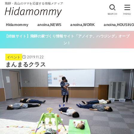
飛騨・高山のママを応援する情報メディア
SEARCH
MENU
Hidamommy
anoina,NEWS
anoina,WORK
anoina,HOUSIN
【姉妹サイト】飛騨の家づくり情報サイト「アノイナ、ハウジング」オープ
ン！
2019.11.22
イベント
まんまるクラス