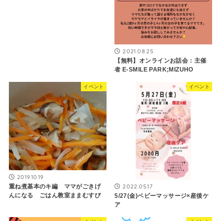
2021.08.25
【無料】オンラインお話会：主催
者 E-SMILE PARK;MIZUHO
イベント
イベント
2019.10.19
2022.05.17
重ね煮基本のキ編 ママがごきげ
んになる ごはん教室ままむすび
5/27(金)ベビーマッサージ×産後ケ
ア