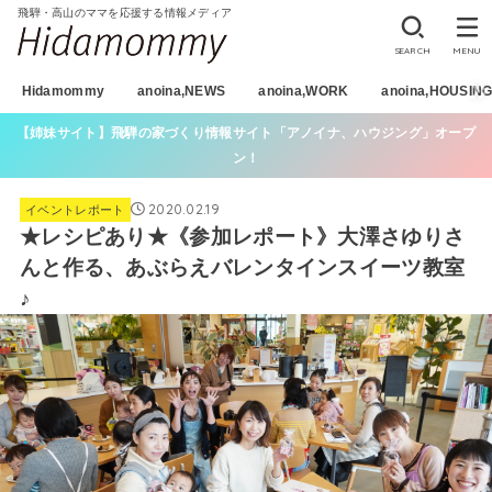
飛騨・高山のママを応援する情報メディア
SEARCH
MENU
Hidamommy
anoina,NEWS
anoina,WORK
anoina,HOUSIN
【姉妹サイト】飛騨の家づくり情報サイト「アノイナ、ハウジング」オープ
ン！
2020.02.19
イベントレポート
★レシピあり★《参加レポート》大澤さゆりさ
んと作る、あぶらえバレンタインスイーツ教室
♪