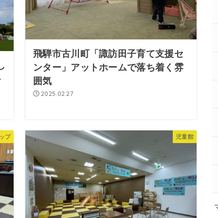
飛騨市古川町「諏訪田子育て支援セ
し
ンター」アットホームで落ち着く雰
か
囲気
2025.02.27
ップ
児童館