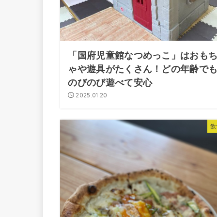
「国府児童館なつめっこ」はおも
ゃや遊具がたくさん！どの年齢で
のびのび遊べて安心
2025.01.20
飲