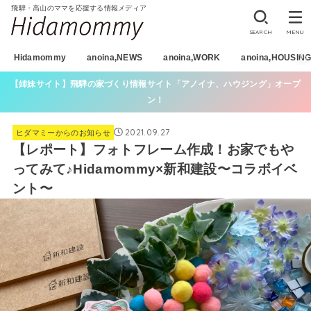
飛騨・高山のママを応援する情報メディア
SEARCH
MENU
Hidamommy
anoina,NEWS
anoina,WORK
anoina,HOUSIN
【姉妹サイト】飛騨の家づくり情報サイト「アノイナ、ハウジング」オープ
ン！
2021.09.27
ヒダマミーからのお知らせ
【レポート】フォトフレーム作成！お家でもや
ってみて♪Hidamommy×新和建設〜コラボイベ
ント〜