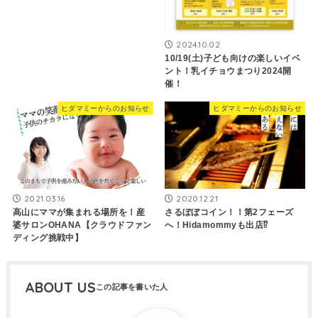
2024.10.02
10/19(土)子ども向けの楽しいイベ
ント！乳イチョウまつり2024開
催！
ヒダマミーからのお知らせ
ヒダマミーからのお知らせ
2021.03.16
2020.12.21
高山にママが集まれる場所を！産
さるぼぼコイン！！第2フェーズ
婆サロンOHANA【クラウドファン
へ！Hidamommyも出店⁉
ディング挑戦中】
ABOUT US