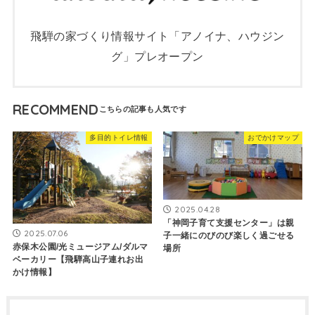
飛騨の家づくり情報サイト「アノイナ、ハウジン
グ」プレオープン
RECOMMEND
多目的トイレ情報
おでかけマップ
2025.04.28
「神岡子育て支援センター」は親
2025.07.06
子一緒にのびのび楽しく過ごせる
赤保木公園/光ミュージアム/ダルマ
場所
ベーカリー【飛騨高山子連れお出
かけ情報】