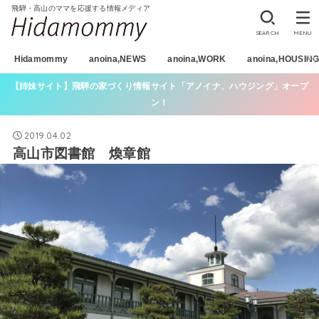
飛騨・高山のママを応援する情報メディア
SEARCH
MENU
Hidamommy
anoina,NEWS
anoina,WORK
anoina,HOUSIN
【姉妹サイト】飛騨の家づくり情報サイト「アノイナ、ハウジング」オープ
ン！
2019.04.02
高山市図書館 煥章館