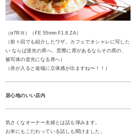
（α7RⅢ）（FE 55mm F1.8 ZA）
（前々回でも紹介したワザ。カフェでオシャレに写した
い ならば逆光の席へ。窓際に席があるならその席の、
被写体の逆光になる席へ）
（赤が入ると途端に立体感が出ますね〜！！）
居心地のいい店内
気さくなオーナー夫婦とは話も弾みます。
お米にもこだわっている話しも聞けました。