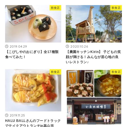
飲食店
飲食店
2020.10.26
2019.04.29
【農園キッチンKirin】 子どもの笑
【こびしやのおにぎり】全17種類
顔が弾ける！みんなが居心地の良
食べてみた！
いレストラン♪
飲食店
飲食店
2019.11.25
HALU BALLさんのフードトラック
でテイクアウトランチin高山市