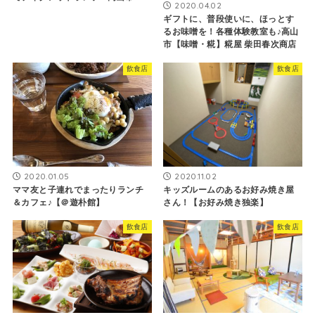
2020.04.02
ギフトに、普段使いに、ほっとす
るお味噌を！各種体験教室も♪高山
市【味噌・糀】糀屋 柴田春次商店
飲食店
飲食店
2020.01.05
2020.11.02
ママ友と子連れでまったりランチ
キッズルームのあるお好み焼き屋
＆カフェ♪【＠遊朴館】
さん！【お好み焼き独楽】
飲食店
飲食店