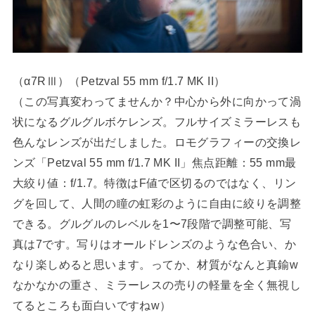
（α7RⅢ）（Petzval 55 mm f/1.7 MK II）
（この写真変わってませんか？中心から外に向かって渦
状になるグルグルボケレンズ。フルサイズミラーレスも
色んなレンズが出だしました。ロモグラフィーの交換レ
ンズ「Petzval 55 mm f/1.7 MK II」焦点距離：55 mm最
大絞り値：f/1.7。特徴はF値で区切るのではなく、リン
グを回して、人間の瞳の虹彩のように自由に絞りを調整
できる。グルグルのレベルを1〜7段階で調整可能、写
真は7です。写りはオールドレンズのような色合い、か
なり楽しめると思います。ってか、材質がなんと真鍮w
なかなかの重さ、ミラーレスの売りの軽量を全く無視し
てるところも面白いですねw）