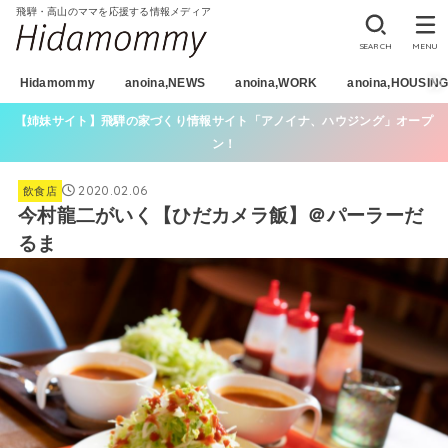
飛騨・高山のママを応援する情報メディア
SEARCH
MENU
Hidamommy
anoina,NEWS
anoina,WORK
anoina,HOUSIN
【姉妹サイト】飛騨の家づくり情報サイト「アノイナ、ハウジング」オープ
ン！
2020.02.06
飲食店
今村龍二がいく【ひだカメラ飯】＠パーラーだ
るま