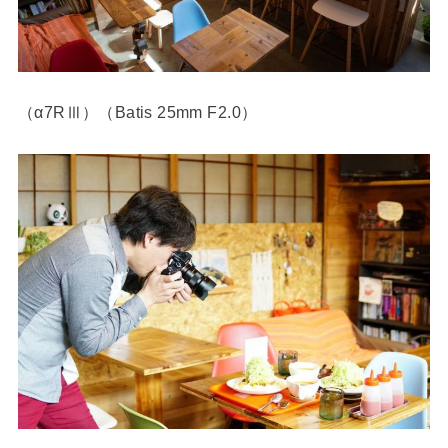
（α7RⅢ）（Batis 25mm F2.0）