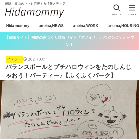
飛騨・高山のママを応援する情報メディア
SEARCH
MENU
Hidamommy
anoina,NEWS
anoina,WORK
anoina,HOUSIN
【姉妹サイト】飛騨の家づくり情報サイト「アノイナ、ハウジング」オープ
ン！
2021.10.01
イベント
バランスボールとプチハロウィンをたのしんじ
ゃおう！パーティー♪【ふくふくパーク】