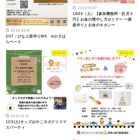
2022.10.07
10/29（土）【参加費無料・託児０
円】お金の増やし方セミナー 〜資
産作りとお金のキホン〜
2022.02.16
2/27：ひな人形作りWS inかさは
らベース
イベント
イベント
2022.12.01
12/3(土)キッズおやこヨガクリスマ
スパーティ