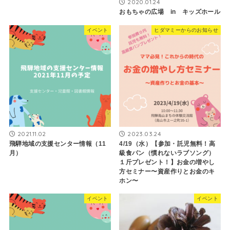
2020.01.24
おもちゃの広場 in キッズホール
イベント
ヒダマミーからのお知らせ
2021.11.02
2023.03.24
飛騨地域の支援センター情報（11
4/19（水）【参加・託児無料！高
月）
級食パン（慣れないラブソング）
１斤プレゼント！】お金の増やし
方セミナー〜資産作りとお金のキ
ホン〜
イベント
イベント