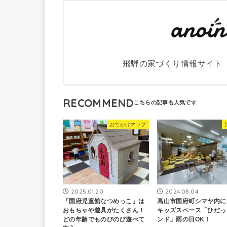
飛騨の家づくり情報サイト
RECOMMEND
おでかけマップ
2025.01.20
2024.08.04
「国府児童館なつめっこ」は
高山市国府町シマヤ内に
おもちゃや遊具がたくさん！
キッズスペース「ひだっ
どの年齢でものびのび遊べて
ンド」雨の日OK！