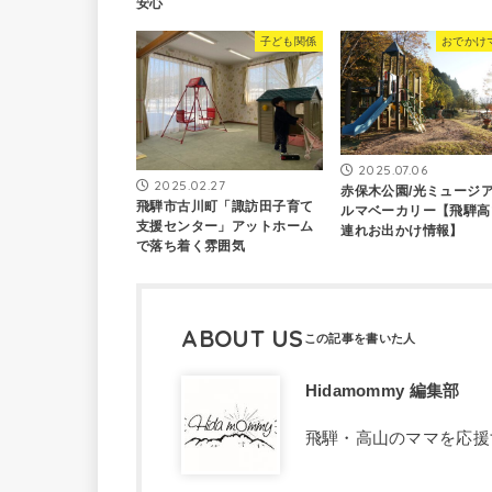
安心
子ども関係
おでかけ
2025.07.06
2025.02.27
赤保木公園/光ミュージア
飛騨市古川町「諏訪田子育て
ルマベーカリー【飛騨高
支援センター」アットホーム
連れお出かけ情報】
で落ち着く雰囲気
ABOUT US
Hidamommy 編集部
飛騨・高山のママを応援す