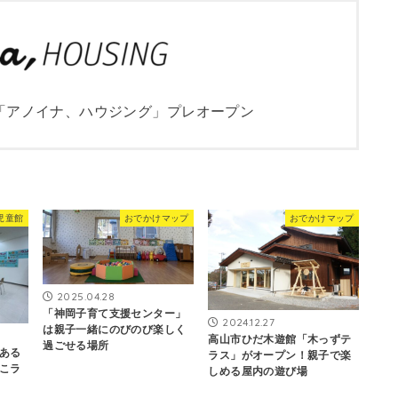
「アノイナ、ハウジング」プレオープン
児童館
おでかけマップ
おでかけマップ
2025.04.28
「神岡子育て支援センター」
2024.12.27
は親子一緒にのびのび楽しく
高山市ひだ木遊館「木っずテ
過ごせる場所
ある
ラス」がオープン！親子で楽
こラ
しめる屋内の遊び場