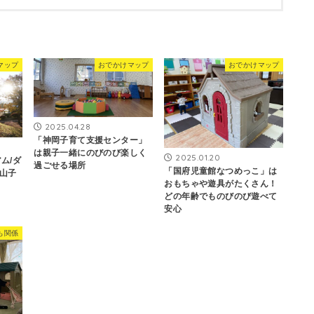
マップ
おでかけマップ
おでかけマップ
2025.04.28
「神岡子育て支援センター」
は親子一緒にのびのび楽しく
2025.01.20
ム/ダ
過ごせる場所
「国府児童館なつめっこ」は
山子
おもちゃや遊具がたくさん！
どの年齢でものびのび遊べて
安心
も関係