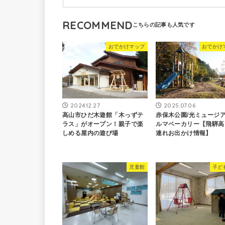
RECOMMEND
おでかけマップ
おでかけ
2024.12.27
2025.07.06
高山市ひだ木遊館「木っずテ
赤保木公園/光ミュージア
ラス」がオープン！親子で楽
ルマベーカリー【飛騨高
しめる屋内の遊び場
連れお出かけ情報】
児童館
子ど