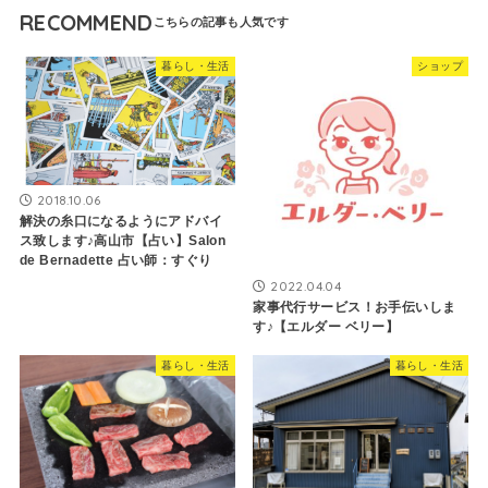
RECOMMEND
暮らし・生活
ショップ
2018.10.06
解決の糸口になるようにアドバイ
ス致します♪高山市【占い】Salon
de Bernadette 占い師：すぐり
2022.04.04
家事代行サービス！お手伝いしま
す♪【エルダー ベリー】
暮らし・生活
暮らし・生活