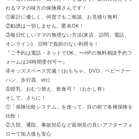
れるママの味方の保険屋さんです！
①家計に優しく、何度でもご相談、お見積り無料
②勧誘は一切しません。匿名OK！
③毎日忙しいママの無理ない方法(来店、訪問、電話、
オンライン)、日時で負担のない利用を！
『ご予約は電話・ネットでOK。〜
HPの無料相談予約フ
ォームは24時間受付可〜』
④キッズスペース完備！(おもちゃ、DVD、ベビークー
ハン、歩行器、etc)
⑤授乳、おむつ替え、飲食可！（おかし有）
そして、さらに！
①「保険比較システム」を使って、目の前で各種保険を
比較！
②入院、通院、事故対応など面倒見の良いアフターフォ
ローで加入後も安心