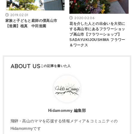
2019.02.01
2020.02.06
家族と子どもと庭師の僕高山市
花を介した人との出会いを大切に
【造園】植真 中田造園
する高山市にあるフラワーショッ
プ高山市【フラワーショップ】
SADAYUKIJOUSHIMA フラワー
＆ワークス
ABOUT US
Hidamommy 編集部
飛騨・高山のママを応援する情報メディア＆コミュニティの
Hidamommyです