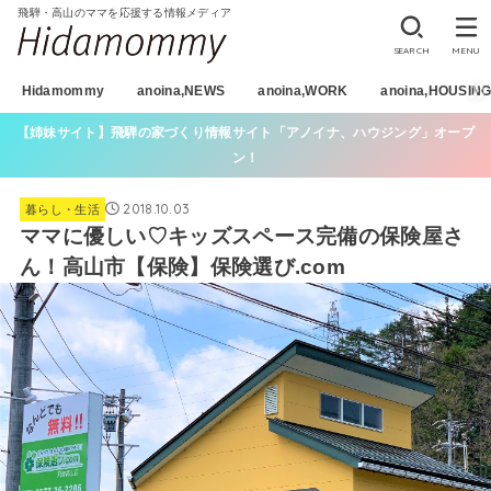
飛騨・高山のママを応援する情報メディア
SEARCH
MENU
Hidamommy
anoina,NEWS
anoina,WORK
anoina,HOUSIN
【姉妹サイト】飛騨の家づくり情報サイト「アノイナ、ハウジング」オープ
ン！
2018.10.03
暮らし・生活
ママに優しい♡キッズスペース完備の保険屋さ
ん！高山市【保険】保険選び.com