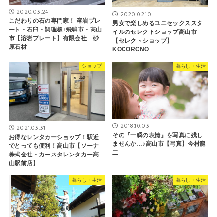
2020.03.24
2020.02.10
こだわりの石の専門家！ 溶岩プレ
男女で楽しめるユニセックススタ
ート・石臼・調理板♪飛騨市・高山
イルのセレクトショップ高山市
市【溶岩プレート】有限会社 砂
【セレクトショップ】
原石材
KOCORONO
ショップ
暮らし・生活
2018.10.03
2021.03.31
その『一瞬の表情』を写真に残し
お得なレンタカーショップ！駅近
ませんか…♪高山市【写真】今村龍
でとっても便利！高山市【ソーナ
二
株式会社・カースタレンタカー高
山駅前店】
暮らし・生活
暮らし・生活