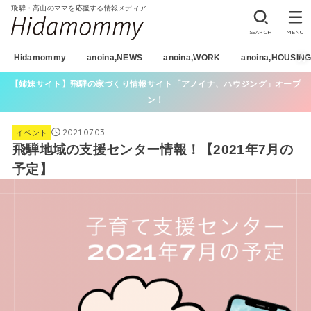
飛騨・高山のママを応援する情報メディア
SEARCH
MENU
Hidamommy
anoina,NEWS
anoina,WORK
anoina,HOUSIN
【姉妹サイト】飛騨の家づくり情報サイト「アノイナ、ハウジング」オープ
ン！
2021.07.03
イベント
飛騨地域の支援センター情報！【2021年7月の
予定】