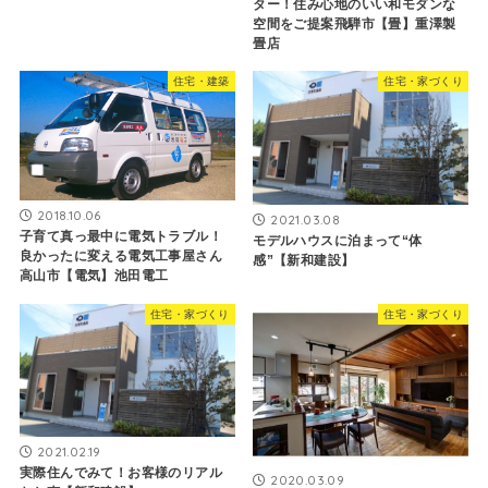
ター！住み心地のいい和モダンな
空間をご提案飛騨市【畳】重澤製
畳店
住宅・建築
住宅・家づくり
2018.10.06
2021.03.08
子育て真っ最中に電気トラブル！
モデルハウスに泊まって“体
良かったに変える電気工事屋さん
感”【新和建設】
高山市【電気】池田電工
住宅・家づくり
住宅・家づくり
2021.02.19
実際住んでみて！お客様のリアル
2020.03.09