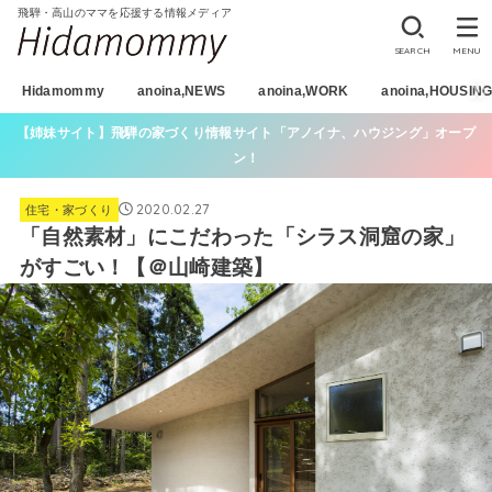
飛騨・高山のママを応援する情報メディア
SEARCH
MENU
Hidamommy
anoina,NEWS
anoina,WORK
anoina,HOUSIN
【姉妹サイト】飛騨の家づくり情報サイト「アノイナ、ハウジング」オープ
ン！
2020.02.27
住宅・家づくり
「自然素材」にこだわった「シラス洞窟の家」
がすごい！【＠山崎建築】