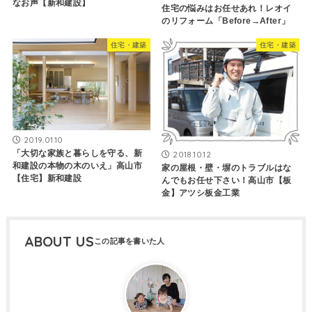
なお声【新和建設】
住宅の悩みはお任せあれ！レオイ
のリフォーム「Before→After」
住宅・建築
住宅・建築
2019.01.10
「大切な家族と暮らしを守る、新
2018.10.12
和建設の本物の木のいえ」高山市
家の屋根・壁・塀のトラブルはな
【住宅】新和建設
んでもお任せ下さい！高山市【板
金】アツシ板金工業
ABOUT US