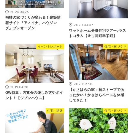
2024.04.26
飛騨の家づくりが変わる！建築情
報サイト「アノイナ、ハウジン
2020.04.07
グ」プレオープン
ワットホーム分譲住宅ツアー♪ラス
トコラム【＠古川町幸栄町】
イベントレポート
住宅・家づくり
2020.12.30
2019.04.28
【かさはらの家」薪ストーブであ
GW特集：内覧会の楽しみ方やポイ
ったかい！かさはらベースを体感
ント！【ジブンハウス】
してきた！
住宅・建築
住宅・家づくり