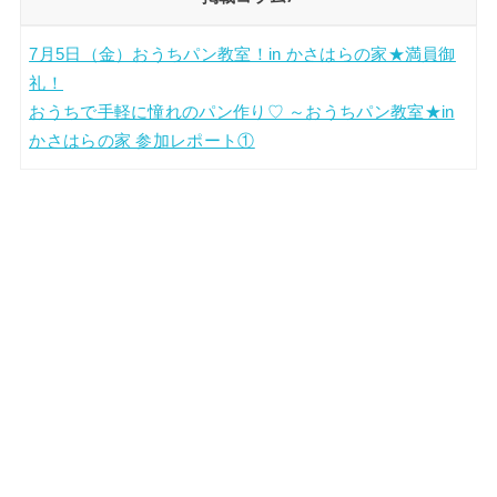
7月5日（金）おうちパン教室！in かさはらの家★満員御
礼！
おうちで手軽に憧れのパン作り♡ ～おうちパン教室★in
かさはらの家 参加レポート①