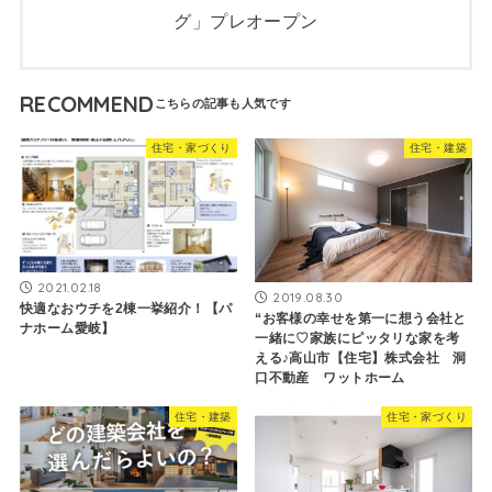
グ」プレオープン
RECOMMEND
住宅・家づくり
住宅・建築
2021.02.18
2019.08.30
快適なおウチを2棟一挙紹介！【パ
“お客様の幸せを第一に想う会社と
ナホーム愛岐】
一緒に♡家族にピッタリな家を考
える♪高山市【住宅】株式会社 洞
口不動産 ワットホーム
住宅・建築
住宅・家づくり