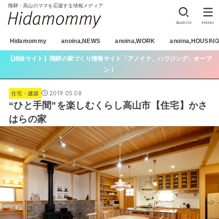
飛騨・高山のママを応援する情報メディア
SEARCH
MENU
Hidamommy
anoina,NEWS
anoina,WORK
anoina,HOUSIN
【姉妹サイト】飛騨の家づくり情報サイト「アノイナ、ハウジング」オープ
ン！
2019.05.08
住宅・建築
“ひと手間”を楽しむくらし高山市【住宅】かさ
はらの家