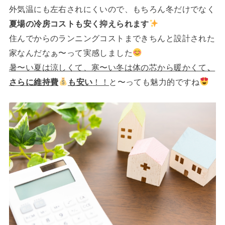
外気温にも左右されにくいので、もちろん冬だけでなく
夏場の冷房コストも安く抑えられます
住んでからのランニングコストまできちんと設計された
家なんだなぁ〜って実感しました
暑〜い夏は涼しくて、寒〜い冬は体の芯から暖かくて
、
さらに維持費
も安い
！！
と〜っても魅力的ですね