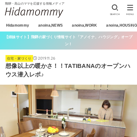
飛騨・高山のママを応援する情報メディア
SEARCH
MENU
Hidamommy
anoina,NEWS
anoina,WORK
anoina,HOUSIN
【姉妹サイト】飛騨の家づくり情報サイト「アノイナ、ハウジング」オープ
ン！
2019.11.26
住宅・家づくり
想像以上の暖かさ！！TATIBANAのオープンハ
ウス潜入レポ♪