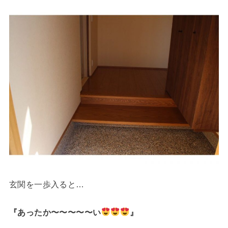
玄関を一歩入ると…
『あったか〜〜〜〜〜い
』