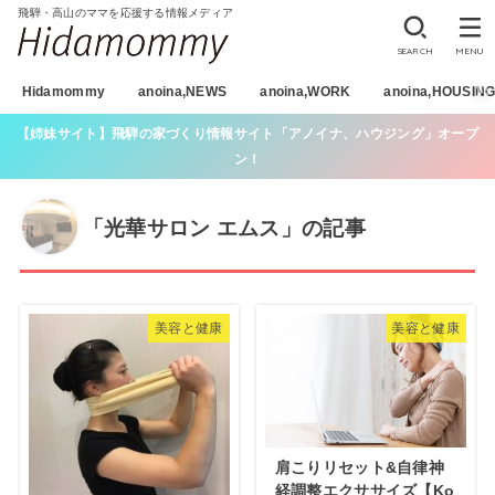
飛騨・高山のママを応援する情報メディア
SEARCH
MENU
Hidamommy
anoina,NEWS
anoina,WORK
anoina,HOUSIN
【姉妹サイト】飛騨の家づくり情報サイト「アノイナ、ハウジング」オープ
ン！
「光華サロン エムス」の記事
美容と健康
美容と健康
肩こりリセット&自律神
経調整エクササイズ【Ko