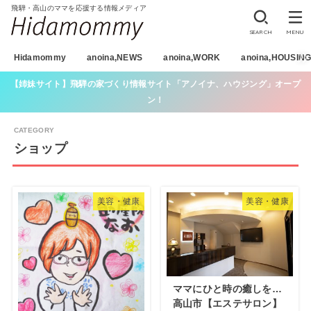
飛騨・高山のママを応援する情報メディア
SEARCH
MENU
Hidamommy
anoina,NEWS
anoina,WORK
anoina,HOUSIN
【姉妹サイト】飛騨の家づくり情報サイト「アノイナ、ハウジング」オープ
ン！
ショップ
美容・健康
美容・健康
ママにひと時の癒しを…
高山市【エステサロン】