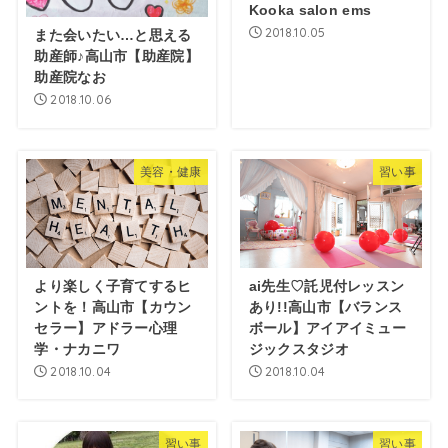
Kooka salon ems
2018.10.05
また会いたい…と思える
助産師♪高山市【助産院】
助産院なお
2018.10.06
美容・健康
習い事
より楽しく子育てするヒ
ai先生♡託児付レッスン
ントを！高山市【カウン
あり!!高山市【バランス
セラー】アドラー心理
ボール】アイアイミュー
学・ナカニワ
ジックスタジオ
2018.10.04
2018.10.04
習い事
習い事