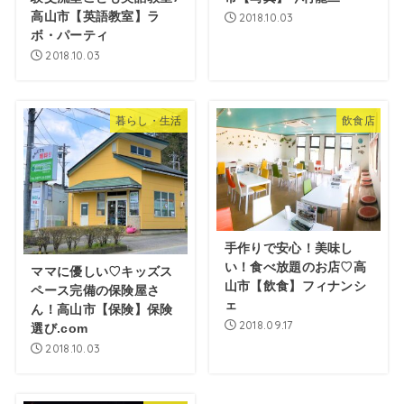
高山市【英語教室】ラ
2018.10.03
ボ・パーティ
2018.10.03
暮らし・生活
飲食店
手作りで安心！美味し
い！食べ放題のお店♡高
ママに優しい♡キッズス
山市【飲食】フィナンシ
ペース完備の保険屋さ
ェ
ん！高山市【保険】保険
2018.09.17
選び.com
2018.10.03