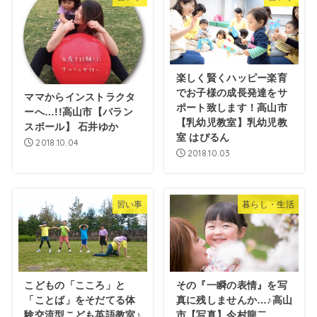
楽しく賢くハッピー楽育
でお子様の成長発達をサ
ママからインストラクタ
ポート致します！高山市
ーへ…!!高山市【バラン
【乳幼児教室】乳幼児教
スボール】 石井ゆか
室 はぴるん
2018.10.04
2018.10.03
習い事
暮らし・生活
こどもの「こころ」と
その『一瞬の表情』を写
「ことば」をそだてる体
真に残しませんか…♪高山
験交流型こども英語教室♪
市【写真】今村龍二