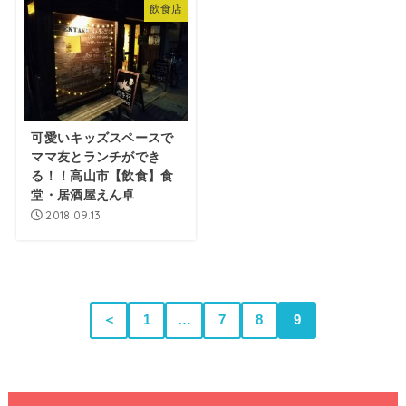
飲食店
可愛いキッズスペースで
ママ友とランチができ
る！！高山市【飲食】食
堂・居酒屋えん卓
2018.09.13
＜
1
…
7
8
9