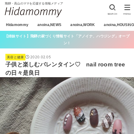
飛騨・高山のママを応援する情報メディア
SEARCH
MENU
Hidamommy
anoina,NEWS
anoina,WORK
anoina,HOUSIN
【姉妹サイト】飛騨の家づくり情報サイト「アノイナ、ハウジング」オープ
ン！
2020.02.05
美容と健康
子供と楽しむバレンタイン♡ nail room tree
の日々是良日