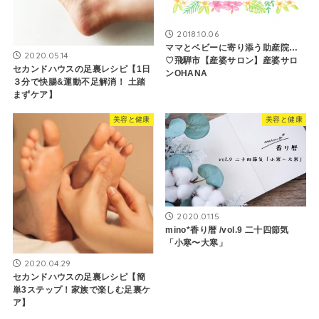
2018.10.06
ママとベビーに寄り添う助産院…
2020.05.14
♡飛騨市【産婆サロン】産婆サロ
セカンドハウスの足裏レシピ【1日
ンOHANA
３分で快腸&運動不足解消！ 土踏
まずケア】
美容と健康
美容と健康
2020.01.15
mino*香り暦 /vol.9 二十四節気
「小寒〜大寒」
2020.04.29
セカンドハウスの足裏レシピ【簡
単3ステップ！家族で楽しむ足裏ケ
ア】