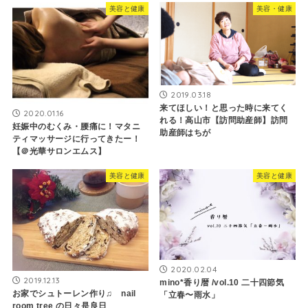
美容と健康
美容・健康
2019.03.18
来てほしい！と思った時に来てく
2020.01.16
れる！高山市【訪問助産師】訪問
妊娠中のむくみ・腰痛に！マタニ
助産師はちが
ティマッサージに行ってきたー！
【＠光華サロンエムス】
美容と健康
美容と健康
2020.02.04
2019.12.13
mino*香り暦 /vol.10 二十四節気
お家でシュトーレン作り♫ nail
「立春〜雨水」
room tree の日々是良日