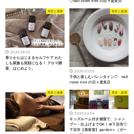
♡nail room tree の日々是良日
美容と健康
美容と健康
2020.08.22
香りからはじまるセルフケア わた
しも家族も笑顔になる！ アロマ調
香、はじめよう。
2020.02.05
子供と楽しむバレンタイン♡ nail
room tree の日々是良日
美容と健康
美容・健康
2020.02.04
キッズルーム付き個室で、シャン
プー・仕上げまでOK！＠下呂市♡
下呂市【美容室】garden＋（ガー