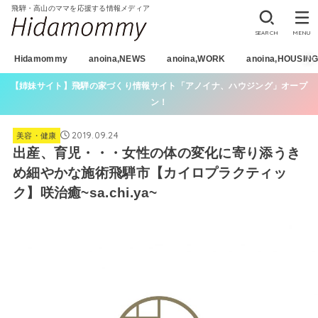
飛騨・高山のママを応援する情報メディア
SEARCH
MENU
Hidamommy
anoina,NEWS
anoina,WORK
anoina,HOUSIN
【姉妹サイト】飛騨の家づくり情報サイト「アノイナ、ハウジング」オープ
ン！
2019.09.24
美容・健康
出産、育児・・・女性の体の変化に寄り添うき
め細やかな施術飛騨市【カイロプラクティッ
ク】咲治癒~sa.chi.ya~