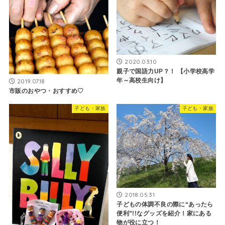
2020.03.10
親子で国語力UP？！ 【小学校高学
年～高校生向け】
2019.07.18
市販のおやつ・おすすめ♡
子ども・家族
子ども・家族
2018.05.31
子どもの体調不良の際に“あったら
便利”!!なグッズを紹介！家にある
物が役に立つ！