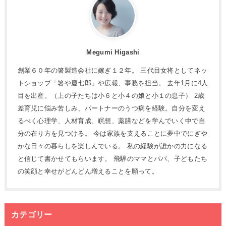
Megumi Higashi
創業６０年の箸製造会社に嫁ぎ１２年。 三代目女将としてネッ
トショップ「箸や慶七郎」や広報、事務を担当。 去年1月に4人
目を出産。（上の子たちは小６と小４の娘と小１の息子） 2歳
差育児に悩み苦しみ、パートナーのうつ病を経験。自分を変え
るべく心理学、人材育成、瞑想、薬膳などを学んでいく中で自
分の在り方を見つける。 今は家族を支えることに夢中でにぎや
かな日々の暮らしを楽しんでいる。 私の経験が誰かの力になる
と信じて書かせてもらいます。 飛騨のママとパパ、子どもたち
の笑顔と幸せがどんどん増えることを願って。
カテゴリー