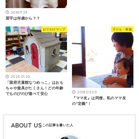
2018.11.29
習字は何歳から？？
おでかけマップ
子ども・家族
2025.01.20
「国府児童館なつめっこ」はおも
ちゃや遊具がたくさん！どの年齢
2018.03.03
でものびのび遊べて安心
『ママ友』は同僚。私のママ友
の“定義”！
ABOUT US