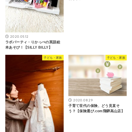
2020.05.12
ラボパーティ・りかっぺの英語絵
本あそび！【SILLY BILLY】
子ども・家族
子ども・家族
2020.08.29
子育て世代の保険、どう見直そ
う？【保険選び.com飛騨高山店】