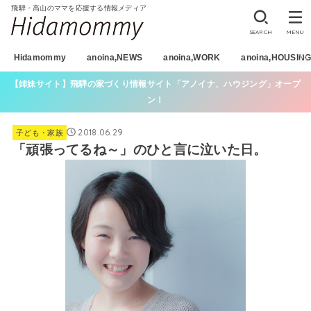
飛騨・高山のママを応援する情報メディア
SEARCH
MENU
Hidamommy
anoina,NEWS
anoina,WORK
anoina,HOUSIN
【姉妹サイト】飛騨の家づくり情報サイト「アノイナ、ハウジング」オープ
ン！
2018.06.29
子ども・家族
「頑張ってるね～」のひと言に泣いた日。