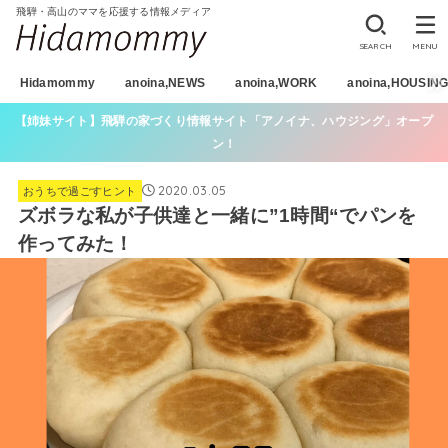
飛騨・高山のママを応援する情報メディア
SEARCH
MENU
Hidamommy
anoina,NEWS
anoina,WORK
anoina,HOUSIN
【姉妹サイト】飛騨の家づくり情報サイト「アノイナ、ハウジング」オープ
ン！
2020.03.05
おうちで過ごすヒント
ズボラな私が子供達と一緒に”1時間“でパンを
作ってみた！