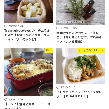
2020.12.24
2020.03.05
Tsumuginosweets のナチュラル
mino*のアロマだから、できるこ
おやつ【無添加なのに簡単！ヴィ
と。【香らせるだけで、空気清浄
ーガンバターのレシピ】
＋ストレス緩和編】
料理
おうちで過ごすヒント
2020.04.15
そしゃテイクアウトやぞ：実食レ
ポ！【＠HALU BALL】
2019.05.08
【レシピ】意外と簡単！！ チーズ
タッカルビ♪