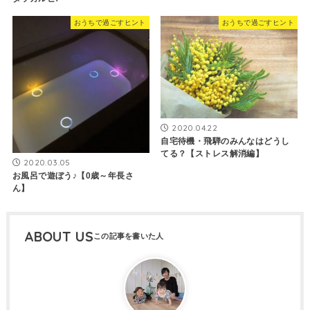
おうちで過ごすヒント
おうちで過ごすヒント
2020.04.22
自宅待機・飛騨のみんなはどうし
てる？【ストレス解消編】
2020.03.05
お風呂で遊ぼう♪【0歳～年長さ
ん】
ABOUT US