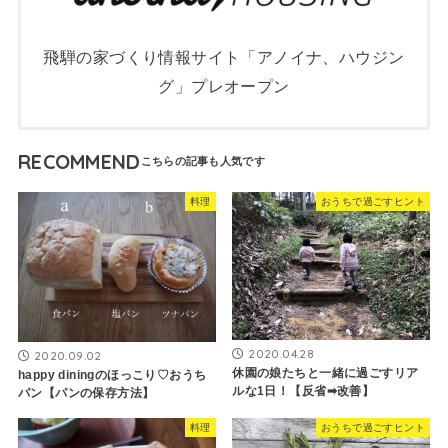
飛騨の家づくり情報サイト「アノイナ、ハウジン
グ」プレオープン
RECOMMEND
料理
おうちで過ごすヒント
2020.04.28
2020.09.02
休園の娘たちと一緒に過ごすリア
happy diningのほっこり♡おうち
ルな1日！【反省➡改善】
パン【パンの保存方法】
料理
おうちで過ごすヒント