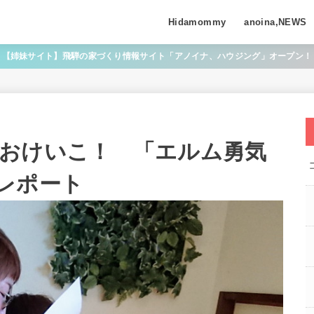
Hidamommy
anoina,NEWS
【姉妹サイト】飛騨の家づくり情報サイト「アノイナ、ハウジング」オープン！
おけいこ！ 「エルム勇気
レポート