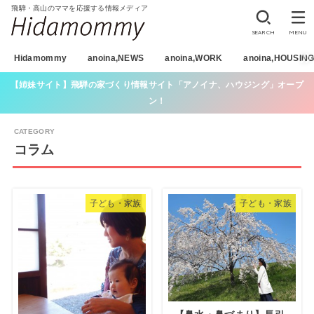
飛騨・高山のママを応援する情報メディア
SEARCH
MENU
Hidamommy
anoina,NEWS
anoina,WORK
anoina,HOUSIN
【姉妹サイト】飛騨の家づくり情報サイト「アノイナ、ハウジング」オープ
ン！
コラム
子ども・家族
子ども・家族