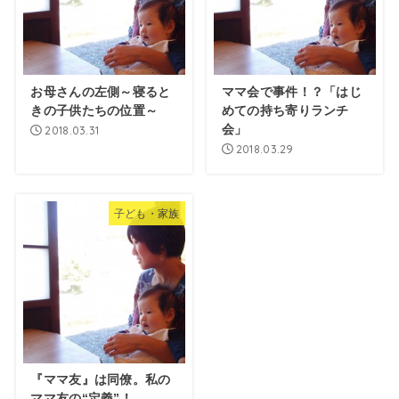
お母さんの左側～寝ると
ママ会で事件！？「はじ
きの子供たちの位置～
めての持ち寄りランチ
会」
2018.03.31
2018.03.29
子ども・家族
『ママ友』は同僚。私の
ママ友の“定義”！