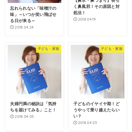
【鼻水・鼻づまり】長引
く鼻風邪！その原因と対
忘れられない「味噌汁の
処法！
味」～いつか笑い飛ばせ
2018.04.19
る日が来る～
2018.04.24
子ども・家族
子ども・家族
夫婦円満の秘訣は「気持
子どものイヤイヤ期！ど
ちを届けてみる」こと！
うやって乗り越えたらい
い？
2018.04.05
2018.04.03